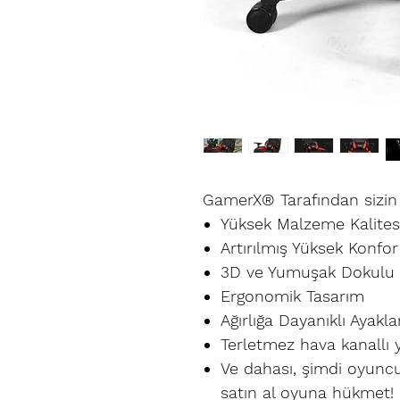
GamerX® Tarafından sizin i
Yüksek
Malzeme Kalites
Artırılmış
Yüksek Konfor
3D
ve
Yumuşa
k Dokulu 
Ergonomik
Tasarım
Ağırlığa
Dayanıklı Ayakla
Terletmez
hava kanallı 
Ve dahası, şimdi oyuncu 
satın al
oyuna hükmet!