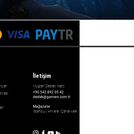
İletişim
rular
Müşteri Destek Hattı:
+90 542 892 05 42
tikası
destek@gamerx.com.tr
Mağazalar
eri
İstanbul | Ankara | Çanakkale