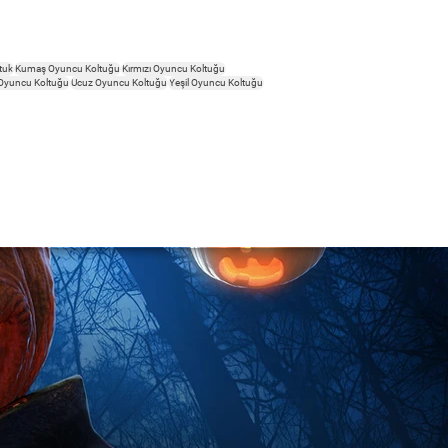
tuk
Kumaş Oyuncu Koltuğu
Kırmızı Oyuncu Koltuğu
Oyuncu Koltuğu
Ucuz Oyuncu Koltuğu
Yeşil Oyuncu Koltuğu