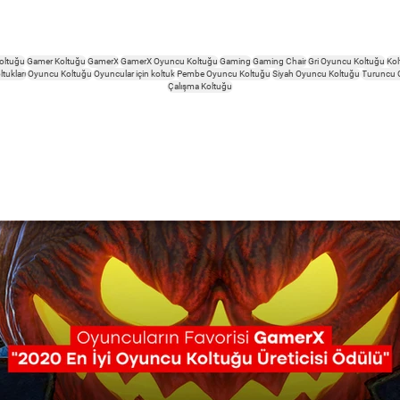
oltuğu
Gamer Koltuğu
GamerX
GamerX Oyuncu Koltuğu
Gaming
Gaming Chair
Gri Oyuncu Koltuğu
Kol
tukları
Oyuncu Koltuğu
Oyuncular için koltuk
Pembe Oyuncu Koltuğu
Siyah Oyuncu Koltuğu
Turuncu 
Çalışma Koltuğu