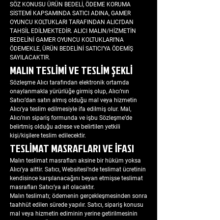
SÖZ KONUSU ÜRÜN BEDELİ, ÖDEME KORUMA
SİSTEMİ KAPSAMINDA SATICI ADINA, GAMER
OYUNCU KOLTUKLARI TARAFINDAN ALICI’DAN
TAHSİL EDİLMEKTEDİR. ALICI MALIN/HİZMETİN
BEDELİNİ GAMER OYUNCU KOLTUKLARI’NA
ÖDEMEKLE, ÜRÜN BEDELİNİ SATICI’YA ÖDEMİŞ
SAYILACAKTIR.
MALIN TESLİMİ VE TESLİM ŞEKLİ
Sözleşme Alıcı tarafından elektronik ortamda
onaylanmakla yürürlüğe girmiş olup, Alıcı’nın
Satıcı’dan satın almış olduğu mal veya hizmetin
Alıcı’ya teslim edilmesiyle ifa edilmiş olur. Mal,
Alıcı’nın sipariş formunda ve işbu Sözleşme’de
belirtmiş olduğu adrese ve belirtilen yetkili
kişi/kişilere teslim edilecektir.
TESLİMAT MASRAFLARI VE İFASI
Malın teslimat masrafları aksine bir hüküm yoksa
Alıcı’ya aittir. Satıcı, Websitesi’nde teslimat ücretinin
kendisince karşılanacağını beyan etmişse teslimat
masrafları Satıcı’ya ait olacaktır.
Malın teslimatı; ödemenin gerçekleşmesinden sonra
taahhüt edilen sürede yapılır. Satıcı, sipariş konusu
mal veya hizmetin ediminin yerine getirilmesinin