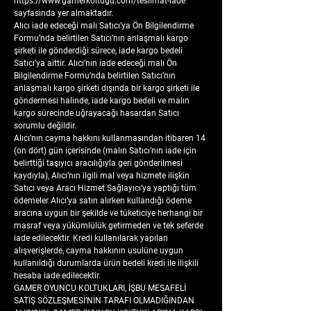
https://www.gamerkoltugu.com/teslimat-iade
sayfasında yer almaktadır.
Alıcı iade edeceği malı Satıcı’ya Ön Bilgilendirme
Formu’nda belirtilen Satıcı’nın anlaşmalı kargo
şirketi ile gönderdiği sürece, iade kargo bedeli
Satıcı’ya aittir. Alıcı’nın iade edeceği malı Ön
Bilgilendirme Formu’nda belirtilen Satıcı’nın
anlaşmalı kargo şirketi dışında bir kargo şirketi ile
göndermesi halinde, iade kargo bedeli ve malın
kargo sürecinde uğrayacağı hasardan Satıcı
sorumlu değildir.
Alıcı’nın cayma hakkını kullanmasından itibaren 14
(on dört) gün içerisinde (malın Satıcı’nın iade için
belirttiği taşıyıcı aracılığıyla geri gönderilmesi
kaydıyla), Alıcı’nın ilgili mal veya hizmete ilişkin
Satıcı veya Aracı Hizmet Sağlayıcı’ya yaptığı tüm
ödemeler Alıcı’ya satın alırken kullandığı ödeme
aracına uygun bir şekilde ve tüketiciye herhangi bir
masraf veya yükümlülük getirmeden ve tek seferde
iade edilecektir. Kredi kullanılarak yapılan
alışverişlerde, cayma hakkının usulüne uygun
kullanıldığı durumlarda ürün bedeli kredi ile ilişkili
hesaba iade edilecektir.
GAMER OYUNCU KOLTUKLARI, İŞBU MESAFELİ
SATIŞ SÖZLEŞMESİ’NİN TARAFI OLMADIĞINDAN