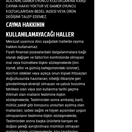
ALICI’NIN, GAMER OYUNCU KOLTUKLARI’NA KARŞI
CAYMA HAKKI YOKTUR VE GAMER OYUNCU
KOLTUKLARI’DAN BEDEL İADESİ VEYA ÜRÜN
DEĞİŞİMİ TALEP EDEMEZ.
CAYMA HAKKININ
KULLANILAMAYACAĞI HALLER
Mevzuat uyarınca Alıcı aşağıdaki hallerde cayma
hakkını kullanamaz:
Fiyatı finansal piyasalardaki dalgalanmalara bağlı
olarak değişen ve Satıcı’nın kontrolünde olmayan
mal veya hizmetlere ilişkin sözleşmelerde (örn.
ziynet, altın ve gümüş kategorisindeki ürünler);
Alıcı’nın istekleri veya açıkça onun kişisel ihtiyaçları
doğrultusunda hazırlanan, niteliği itibariyle geri
gönderilmeye elverişli olmayan ve çabuk bozulma
tehlikesi olan veya son kullanma tarihi geçme
ihtimali olan malların teslimine ilişkin
sözleşmelerde; Tesliminden sonra ambalaj, bant,
mühür, paket gibi koruyucu unsurları açılmış olan
mallardan; iadesi sağlık ve hijyen açısından uygun
olmayanların teslimine ilişkin sözleşmelerde;
Tesliminden sonra başka ürünlerle karışan ve
doğası gereği ayrıştırılması mümkün olmayan
mallara ilişkin sözleşmelerde; Alıcı tarafından