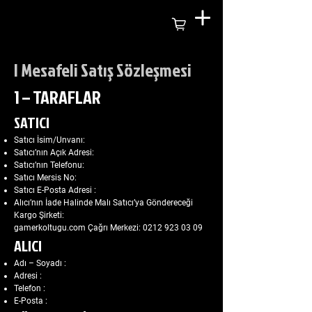
| Mesafeli Satış Sözleşmesi
1 – TARAFLAR
SATICI
Satıcı İsim/Unvanı:
Satıcı’nın Açık Adresi:
Satıcı’nın Telefonu:
Satıcı Mersis No:
Satıcı E-Posta Adresi :
Alıcı’nın İade Halinde Malı Satıcı’ya Göndereceği
Kargo Şirketi:
gamerkoltugu.com Çağrı Merkezi:
0212 923 03 09
ALICI
Adı – Soyadı :
Adresi :
Telefon :
E-Posta :