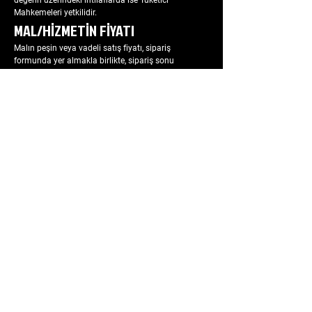
değerin üzerindeki ihtilaflarda ise Tüketici
Mahkemeleri yetkilidir.
MAL/HİZMETİN FİYATI
Malın peşin veya vadeli satış fiyatı, sipariş
formunda yer almakla birlikte, sipariş sonu
gönderilen bilgilendirme e-postası ve ürün ile birlikte
müşteriye gönderilen fatura içeriğinde mevcut olan
fiyattır. Satıcı veya GAMER OYUNCU KOLTUKLARI
tarafından yapılan indirimler, kuponlar, kargo ücreti
ve sair uygulamalar satış fiyatına yansıtılır.
TEMERRÜT HALİ VE HUKUKİ
SONUÇLARI
Alıcı’nın, kredi kartı ile yapmış olduğu işlemlerde
temerrüde düşmesi halinde kart sahibi bankanın
kendisi ile yapmış olduğu kredi kartı sözleşmesi
çerçevesinde faiz ödeyecek ve bankaya karşı
sorumlu olacaktır. Bu durumda ilgili banka hukuki
yollara başvurabilir; doğacak masrafları ve vekâlet
ücretini Alıcı’dan talep edebilir ve her koşulda
Alıcı’nın borcundan dolayı temerrüde düşmesi
halinde, Alıcı’nın borcu gecikmeli ifasından dolayı
Satıcı’nın uğradığı zarar ve ziyandan Alıcı sorumlu
olacaktır.