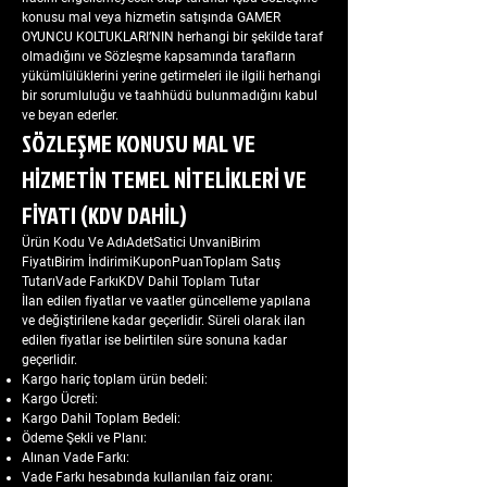
konusu mal veya hizmetin satışında GAMER
OYUNCU KOLTUKLARI’NIN herhangi bir şekilde taraf
olmadığını ve Sözleşme kapsamında tarafların
yükümlülüklerini yerine getirmeleri ile ilgili herhangi
bir sorumluluğu ve taahhüdü bulunmadığını kabul
ve beyan ederler.
SÖZLEŞME KONUSU MAL VE
HİZMETİN TEMEL NİTELİKLERİ VE
FİYATI (KDV DAHİL)
Ürün Kodu Ve AdıAdetSatici UnvaniBirim
FiyatıBirim İndirimiKuponPuanToplam Satış
TutarıVade FarkıKDV Dahil Toplam Tutar
İlan edilen fiyatlar ve vaatler güncelleme yapılana
ve değiştirilene kadar geçerlidir. Süreli olarak ilan
edilen fiyatlar ise belirtilen süre sonuna kadar
geçerlidir.
Kargo hariç toplam ürün bedeli:
Kargo Ücreti:
Kargo Dahil Toplam Bedeli:
Ödeme Şekli ve Planı:
Alınan Vade Farkı:
Vade Farkı hesabında kullanılan faiz oranı: