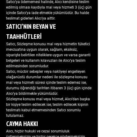
Satıcı’ya ödememesi halinde, Alıcı kendisine teslim
edilmiş olması kaydıyla mal veya hizmeti 3 (üç) gün
içinde Satıcı’ya iade etmekle yükümlüdür. Bu halde
teslimat giderleri Alıcı’ya aittir.
SATICI’NIN BEYAN VE
TAAHHÜTLERİ
Satıcı, Sözleşme konusu mal veya hizmetin tüketici
mevzuatına uygun olarak, sağlam, eksiksiz,
siparişte belirtilen niteliklere uygun ve varsa garanti
belgeleri ve kullanım kılavuzları ile Alıcı’ya teslim
edilmesinden sorumludur.
Satıcı, mücbir sebepler veya nakliyeyi engelleyen
olağanüstü durumlar nedeni ile sözleşme konusu
mal veya hizmeti süresi içinde teslim edemez ise,
durumu öğrendiği tarihten itibaren 3 (üç) gün içinde
Alıcı’ya bildirmekle yükümlüdür.
Sözleşme konusu mal veya hizmet, Alıcı’dan başka
bir kişiye teslim edilecek ise, teslim edilecek kişinin
teslimatı kabul etmemesinden Satıcı sorumlu
tutulamaz.
CAYMA HAKKI
Alıcı, hiçbir hukuki ve cezai sorumluluk
üstlenmeksizin ve hiçbir gerekçe göstermeksizin,