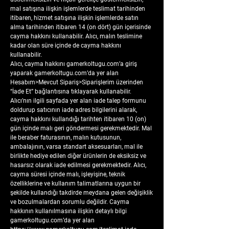
mal satışına ilişkin işlemlerde teslimat tarihinden
itibaren, hizmet satışına ilişkin işlemlerde satın
alma tarihinden itibaren 14 (on dört) gün içerisinde
cayma hakkını kullanabilir. Alıcı, malın teslimine
kadar olan süre içinde de cayma hakkını
kullanabilir.
Alıcı, cayma hakkını gamerkoltugu.com’a giriş
yaparak gamerkoltugu.com’da yer alan
Hesabım>Mevcut Sipariş>Siparişlerim üzerinden
“İade Et” bağlantısına tıklayarak kullanabilir.
Alıcı’nın ilgili sayfada yer alan iade talep formunu
doldurup satıcının iade adres bilgilerini alarak,
cayma hakkını kullandığı tarihten itibaren 10 (on)
gün içinde malı geri göndermesi gerekmektedir. Mal
ile beraber faturasının, malın kutusunun,
ambalajının, varsa standart aksesuarları, mal ile
birlikte hediye edilen diğer ürünlerin de eksiksiz ve
hasarsız olarak iade edilmesi gerekmektedir. Alıcı,
cayma süresi içinde malı, işleyişine, teknik
özelliklerine ve kullanım talimatlarına uygun bir
şekilde kullandığı takdirde meydana gelen değişiklik
ve bozulmalardan sorumlu değildir. Cayma
hakkının kullanılmasına ilişkin detaylı bilgi
gamerkoltugu.com’da yer alan