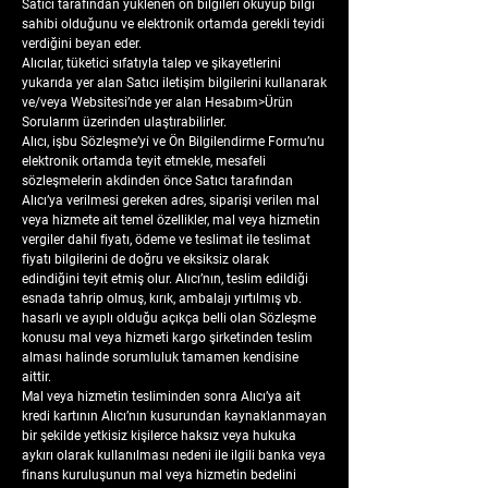
Satıcı tarafından yüklenen ön bilgileri okuyup bilgi
sahibi olduğunu ve elektronik ortamda gerekli teyidi
verdiğini beyan eder.
Alıcılar, tüketici sıfatıyla talep ve şikayetlerini
yukarıda yer alan Satıcı iletişim bilgilerini kullanarak
ve/veya Websitesi’nde yer alan Hesabım>Ürün
Sorularım üzerinden ulaştırabilirler.
Alıcı, işbu Sözleşme’yi ve Ön Bilgilendirme Formu’nu
elektronik ortamda teyit etmekle, mesafeli
sözleşmelerin akdinden önce Satıcı tarafından
Alıcı’ya verilmesi gereken adres, siparişi verilen mal
veya hizmete ait temel özellikler, mal veya hizmetin
vergiler dahil fiyatı, ödeme ve teslimat ile teslimat
fiyatı bilgilerini de doğru ve eksiksiz olarak
edindiğini teyit etmiş olur. Alıcı’nın, teslim edildiği
esnada tahrip olmuş, kırık, ambalajı yırtılmış vb.
hasarlı ve ayıplı olduğu açıkça belli olan Sözleşme
konusu mal veya hizmeti kargo şirketinden teslim
alması halinde sorumluluk tamamen kendisine
aittir.
Mal veya hizmetin tesliminden sonra Alıcı’ya ait
kredi kartının Alıcı’nın kusurundan kaynaklanmayan
bir şekilde yetkisiz kişilerce haksız veya hukuka
aykırı olarak kullanılması nedeni ile ilgili banka veya
finans kuruluşunun mal veya hizmetin bedelini