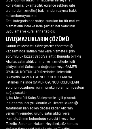
diğer günlük tüketim maddeleri ile seyahat,
konaklama, lokantacılık, eğlence sektörü gibi
alanlarda hizmetler) bakımından cayma hakkı
kullanılamayacaktır.
Tatil kategorisinde satışa sunulan bu tür mal ve
hizmetlerin iptal ve iade şartları her Satıcı’nın
uygulama ve kurallarına tabidir.
UYUŞMAZLIKLARIN ÇÖZÜMÜ
Kanun ve Mesafeli Sözleşmeler Yönetmeliği
kapsamında satılan mal veya hizmete ilişkin
sorumluluk bizzat Satıcı’ya aittir. Bununla birlikte
Alıcılar, satın aldıkları mal ve hizmetlerle ilgili
şikâyetlerini Satıcılar’a doğrudan veya GAMER
OYUNCU KOLTUKLARI üzerinden iletecektir.
Şikayetin GAMER OYUNCU KOLTUKLARI’NA
iletilmesi halinde GAMER OYUNCU KOLTUKLARI
sorunun çözülmesi için mümkün olan tüm desteği
sağlayacaktır.
İş bu Mesafeli Satış Sözleşme ile ilgili çıkacak
ihtilaflarda; her yıl Gümrük ve Ticaret Bakanlığı
tarafından ilan edilen değere kadar Alıcı’nın
yerleşim yerindeki ürünü satın aldığı veya
ikametgâhının bulunduğu yerdeki İl veya İlçe
Tüketici Sorunları Hakem Heyetleri, söz konusu