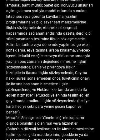
ambalaj, bant, mühür, paket gibi koruyucu unsurları
açılmış olması şartıyla maddi ortamda sunulan
kitap, ses veya görüntü kayıtlarına, yazılım
programlarına ve bilgisayar sarf malzemelerine
ilişkin sözleşmelerde; Abonelik sözleşmesi
kapsamında sağlananlar dışında gazete, dergi gibi
süreli yayınların teslimine ilişkin sözleşmelerde;
Belirli bir tarihte veya dönemde yapılması gereken,
konaklama, eşya taşıma, araba kiralama, yiyecek-
içecek tedariki ve eğlence veya dinlenme amacıyla
yapılan boş zamanın değerlendirilmesine ilişkin
sözleşmelerde; Bahis ve piyangoya ilişkin
hizmetlerin ifasına ilişkin sözleşmelerde; Cayma
hakkı süresi sona ermeden önce, tüketicinin onayı
ile ifasına başlanan hizmetlere ilişkin
sözleşmelerde; ve Elektronik ortamda anında ifa
edilen hizmetler ile tüketiciye anında teslim edilen
gayri maddi mallara ilişkin sözleşmelerde (hediye
kartı, hediye çeki, para yerine geçen kupon ve
benzeri).
Mesafeli Sözleşmeler Yönetmeliği’nin kapsamı
dışında bırakılmış olan mal veya hizmetler
(Satıcı’nın düzenli teslimatları ile Alıcı’nın meskenine
teslim edilen gıda maddelerinin, içeceklerin ya da