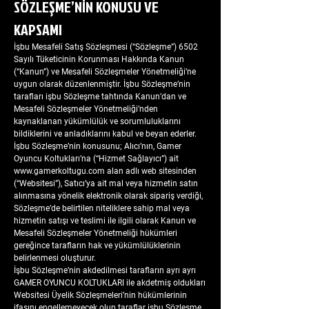
SÖZLEŞME’NİN KONUSU VE
KAPSAMI
İşbu Mesafeli Satış Sözleşmesi (“Sözleşme”) 6502
Sayılı Tüketicinin Korunması Hakkında Kanun
(“Kanun”) ve Mesafeli Sözleşmeler Yönetmeliği’ne
uygun olarak düzenlenmiştir. İşbu Sözleşme’nin
tarafları işbu Sözleşme tahtında Kanun’dan ve
Mesafeli Sözleşmeler Yönetmeliği’nden
kaynaklanan yükümlülük ve sorumluluklarını
bildiklerini ve anladıklarını kabul ve beyan ederler.
İşbu Sözleşme’nin konusunu; Alıcı’nın, Gamer
Oyuncu Koltukları’na (“Hizmet Sağlayıcı”) ait
www.gamerkoltugu.com
alan adlı web sitesinden
(“Websitesi”), Satıcı’ya ait mal veya hizmetin satın
alınmasına yönelik elektronik olarak sipariş verdiği,
Sözleşme’de belirtilen niteliklere sahip mal veya
hizmetin satışı ve teslimi ile ilgili olarak Kanun ve
Mesafeli Sözleşmeler Yönetmeliği hükümleri
gereğince tarafların hak ve yükümlülüklerinin
belirlenmesi oluşturur.
İşbu Sözleşme’nin akdedilmesi tarafların ayrı ayrı
GAMER OYUNCU KOLTUKLARI ile akdetmiş oldukları
Websitesi Üyelik Sözleşmeleri’nin hükümlerinin
ifasını engellemeyecek olup taraflar işbu Sözleşme