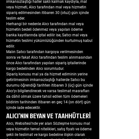
imkansızlaştığı haller saklı kalmak kaydıyla, mal
veya hizmeti, Alıcı tarafından mal veya hizmetin
sipariş edilmesinden itibaren 30 (otuz) gün içinde
teslim eder.
Herhangi bir nedenle Alıcı tarafından mal veya
hizmetin bedeli ödenmez veya yapılan ödeme
banka kayıtlarında iptal edilir ise, Satıcı mal veya
hizmetin teslimi yükümlülüğünden kurtulmuş kabul
edilir.
Malın Satıcı tarafından kargoya verilmesinden
sonra ve fakat Alıcı tarafından teslim alınmasından
önce Alıcı tarafından yapılan sipariş iptallerinde
kargo bedelinden Alıcı sorumludur.
Sipariş konusu mal ya da hizmet ediminin yerine
getirilmesinin imkansızlaştığı hallerde Satıcı bu
durumu öğrendiği tarihten itibaren 3 (üç) gün içinde
Alıcı’yı bilgilendirecek ve varsa teslimat masrafları
da dâhil olmak üzere tahsil edilen tüm ödemeleri
bildirim tarihinden itibaren en geç 14 (on dört) gün
içinde iade edecektir.
ALICI’NIN BEYAN VE TAAHHÜTLERİ
Alıcı, Websitesi’nde yer alan Sözleşme konusu mal
veya hizmetin temel nitelikleri, satış fiyatı ve ödeme
şekli ile teslimat ve kargo bedeline ilişkin olarak